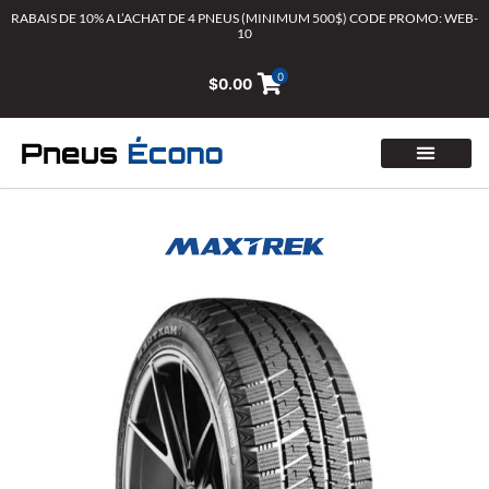
Aller
RABAIS DE 10% A L’ACHAT DE 4 PNEUS (MINIMUM 500$) CODE PROMO: WEB-
10
au
contenu
0
$
0.00