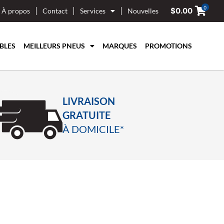
0
$
0.00
À propos
Contact
Services
Nouvelles
BLES
MEILLEURS PNEUS
MARQUES
PROMOTIONS
LIVRAISON
GRATUITE
À DOMICILE*