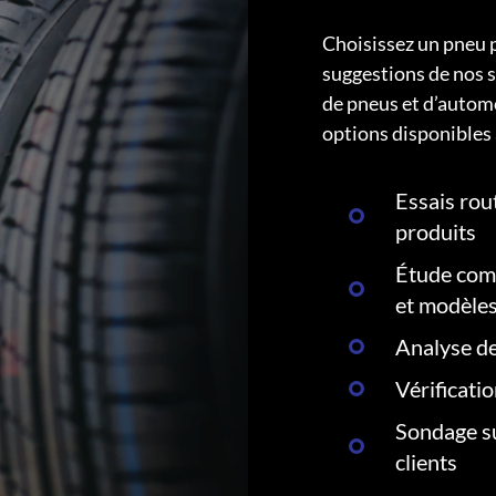
Choisissez un pneu 
suggestions de nos s
de pneus et d’autom
options disponibles 
Essais rout
produits
Étude comp
et modèle
Analyse de
Vérificati
Sondage su
clients