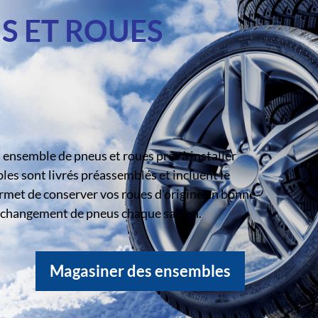
S ET ROUES
ensemble de pneus et roues prêt à installer
s sont livrés préassemblés et incluent le
rmet de conserver vos roues d’origine en bonne
le changement de pneus chaque saison.
Magasiner des ensembles