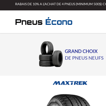
Aller
RABAIS DE 10% A L’ACHAT DE 4 PNEUS (MINIMUM 500$)
au
contenu
GRAND CHOIX
DE PNEUS NEUFS