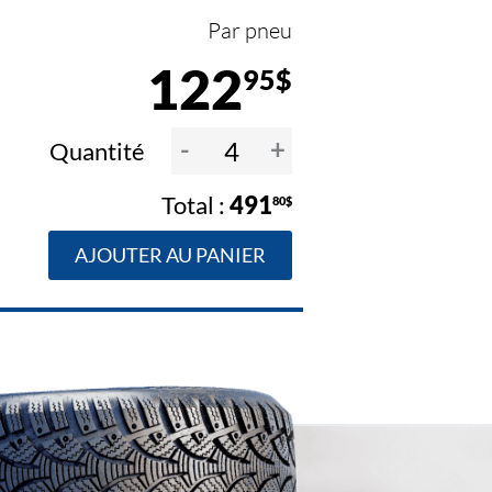
Par pneu
122
95$
-
+
Quantité
491
80$
AJOUTER AU PANIER