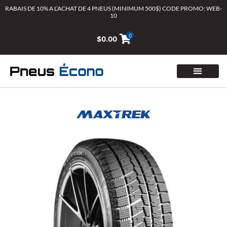
Aller
RABAIS DE 10% A L’ACHAT DE 4 PNEUS (MINIMUM 500$) CODE PROMO: WEB-
10
au
contenu
0
$
0.00