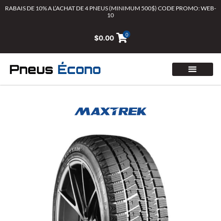
Aller
RABAIS DE 10% A L’ACHAT DE 4 PNEUS (MINIMUM 500$) CODE PROMO: WEB-
10
au
contenu
0
$
0.00