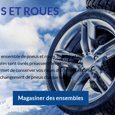
S ET ROUES
ensemble de pneus et roues prêt à installer
s sont livrés préassemblés et incluent le
rmet de conserver vos roues d’origine en bonne
le changement de pneus chaque saison.
Magasiner des ensembles