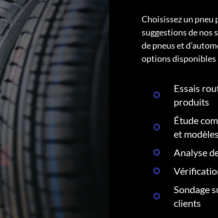
Choisissez un pneu 
suggestions de nos s
de pneus et d’autom
options disponibles 
Essais rout
produits
Étude comp
et modèle
Analyse de
Vérificati
Sondage su
clients