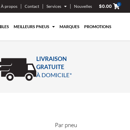
0
$
0.00
À propos
Contact
Services
Nouvelles
BLES
MEILLEURS PNEUS
MARQUES
PROMOTIONS
LIVRAISON
GRATUITE
À DOMICILE*
Par pneu