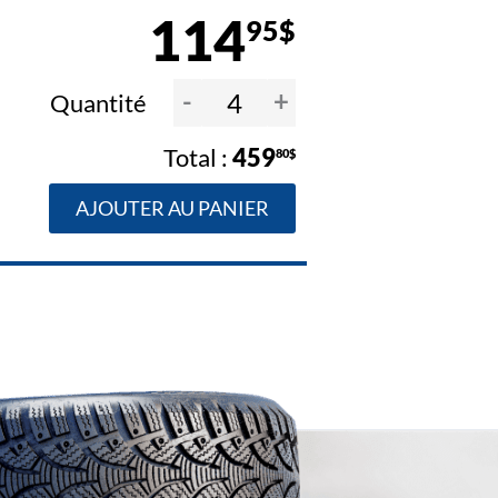
114
95$
-
+
Quantité
459
80$
AJOUTER AU PANIER