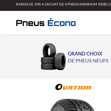
Aller
RABAIS DE 10% A L’ACHAT DE 4 PNEUS (MINIMUM 500$)
au
contenu
GRAND CHOIX
DE PNEUS NEUFS