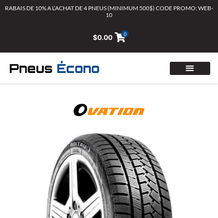
Aller
RABAIS DE 10% A L’ACHAT DE 4 PNEUS (MINIMUM 500$) CODE PROMO: WEB-
10
au
contenu
0
$
0.00