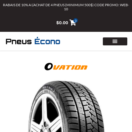
Aller
RABAIS DE 10% A L’ACHAT DE 4 PNEUS (MINIMUM 500$) CODE PROMO: WEB-
10
au
contenu
0
$
0.00