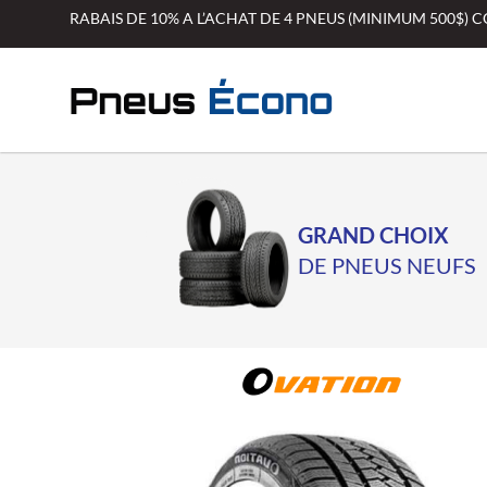
Aller
RABAIS DE 10% A L’ACHAT DE 4 PNEUS (MINIMUM 500$)
au
contenu
GRAND CHOIX
DE PNEUS NEUFS