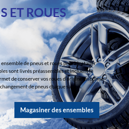
S ET ROUES
ensemble de pneus et roues prêt à installer
s sont livrés préassemblés et incluent le
rmet de conserver vos roues d’origine en bonne
le changement de pneus chaque saison.
Magasiner des ensembles