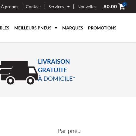
0
$
0.00
À propos
Contact
Services
Nouvelles
BLES
MEILLEURS PNEUS
MARQUES
PROMOTIONS
LIVRAISON
GRATUITE
À DOMICILE*
Par pneu