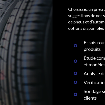
Choisissez un pneu 
suggestions de nos s
de pneus et d’autom
options disponibles 
Essais rout
produits
Étude comp
et modèle
Analyse de
Vérificati
Sondage su
clients