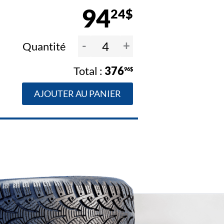
94
24$
-
+
Quantité
376
96$
AJOUTER AU PANIER