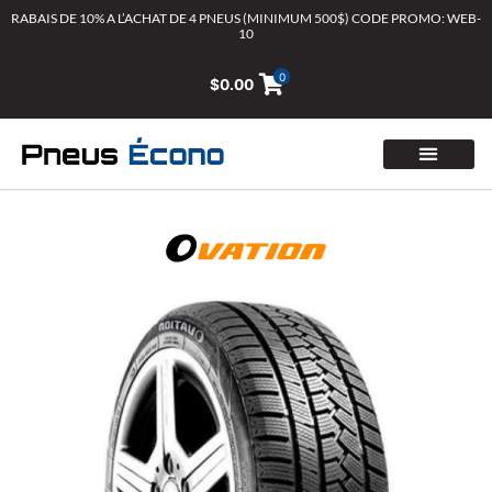
Aller
RABAIS DE 10% A L’ACHAT DE 4 PNEUS (MINIMUM 500$) CODE PROMO: WEB-
10
au
contenu
0
$
0.00