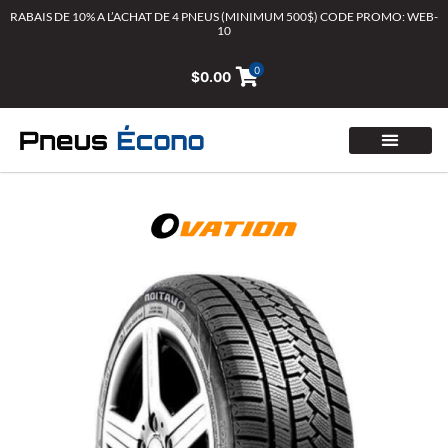
Aller
RABAIS DE 10% A L’ACHAT DE 4 PNEUS (MINIMUM 500$) CODE PROMO: WEB-
10
au
contenu
0
$
0.00