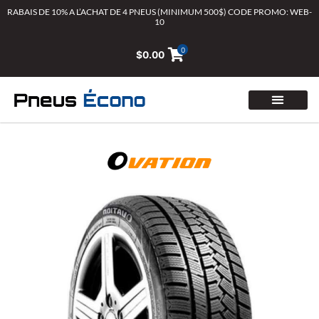
Aller
RABAIS DE 10% A L’ACHAT DE 4 PNEUS (MINIMUM 500$) CODE PROMO: WEB-
10
au
contenu
0
$
0.00