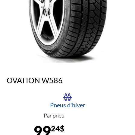
OVATION W586
Pneus d'hiver
Par pneu
99
24$