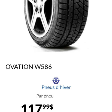
OVATION W586
Pneus d'hiver
Par pneu
117
99$