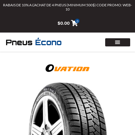
Aller
RABAIS DE 10% A L’ACHAT DE 4 PNEUS (MINIMUM 500$) CODE PROMO: WEB-
10
au
contenu
0
$
0.00