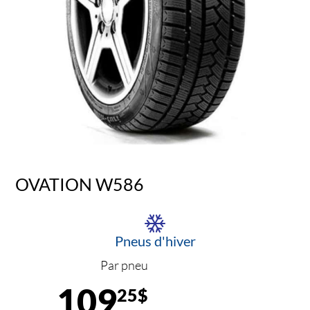
OVATION W586
Pneus d'hiver
Par pneu
109
25$