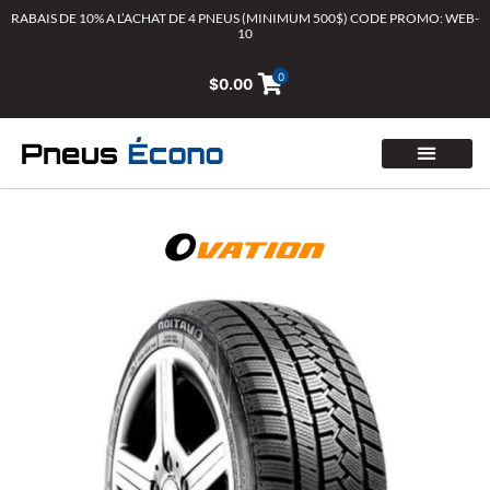
Aller
RABAIS DE 10% A L’ACHAT DE 4 PNEUS (MINIMUM 500$) CODE PROMO: WEB-
10
au
contenu
0
$
0.00