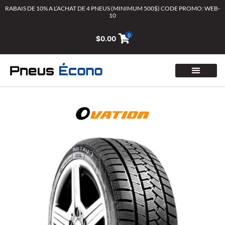
Aller
RABAIS DE 10% A L’ACHAT DE 4 PNEUS (MINIMUM 500$) CODE PROMO: WEB-
10
au
contenu
0
$
0.00