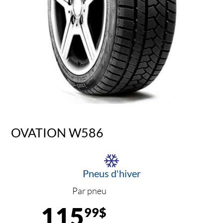
OVATION W586
Pneus d'hiver
Par pneu
115
99$