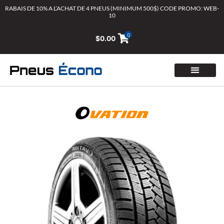
Aller
RABAIS DE 10% A L’ACHAT DE 4 PNEUS (MINIMUM 500$) CODE PROMO: WEB-
10
au
contenu
0
$
0.00