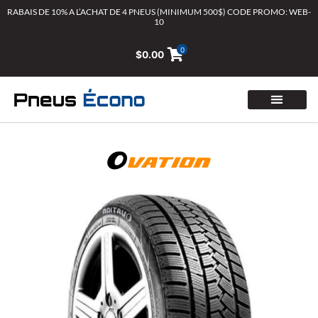
Aller
RABAIS DE 10% A L’ACHAT DE 4 PNEUS (MINIMUM 500$) CODE PROMO: WEB-
10
au
contenu
0
$
0.00