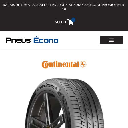
Aller
RABAIS DE 10% A L’ACHAT DE 4 PNEUS (MINIMUM 500$) CODE PROMO: WEB-
10
au
contenu
0
$
0.00