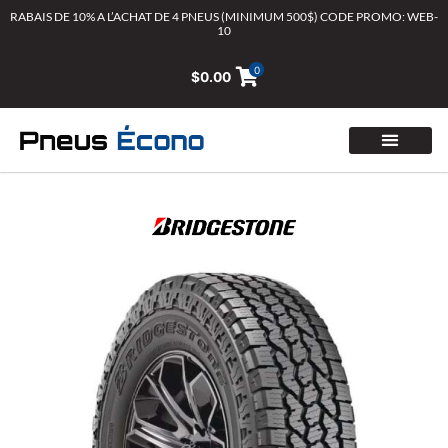
Aller
RABAIS DE 10% A L’ACHAT DE 4 PNEUS (MINIMUM 500$) CODE PROMO: WEB-
10
au
contenu
0
$
0.00