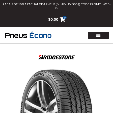
Aller
RABAIS DE 10% A L’ACHAT DE 4 PNEUS (MINIMUM 500$) CODE PROMO: WEB-
10
au
contenu
0
$
0.00