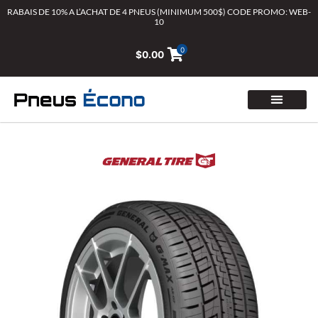
Aller
RABAIS DE 10% A L’ACHAT DE 4 PNEUS (MINIMUM 500$) CODE PROMO: WEB-
10
au
contenu
0
$
0.00