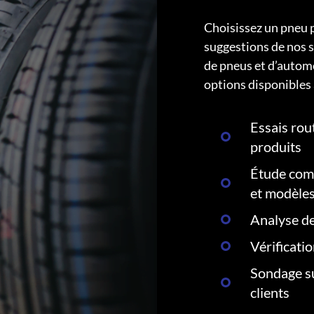
Choisissez un pneu 
suggestions de nos s
de pneus et d’autom
options disponibles 
Essais rout
produits
Étude comp
et modèle
Analyse de
Vérificati
Sondage su
clients