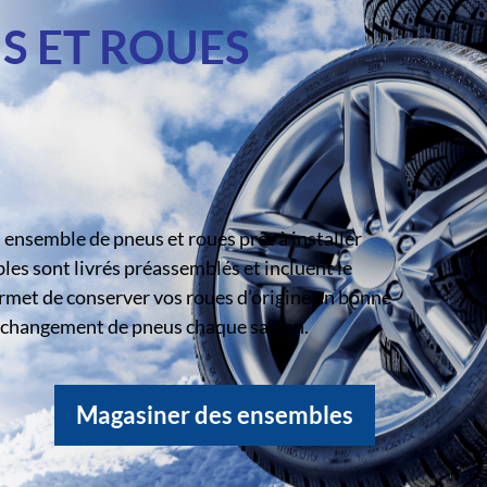
S ET ROUES
ensemble de pneus et roues prêt à installer
s sont livrés préassemblés et incluent le
rmet de conserver vos roues d’origine en bonne
le changement de pneus chaque saison.
Magasiner des ensembles