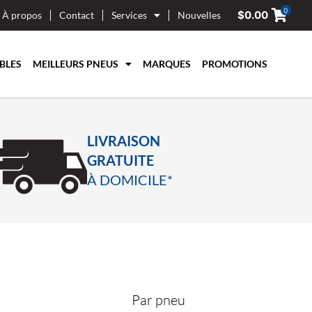
0
$
0.00
À propos
Contact
Services
Nouvelles
BLES
MEILLEURS PNEUS
MARQUES
PROMOTIONS
LIVRAISON
GRATUITE
À DOMICILE*
Par pneu