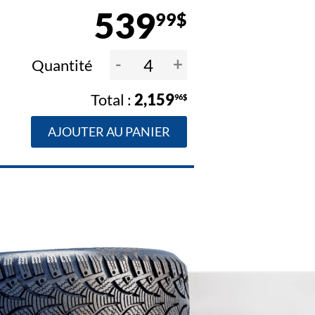
539
99$
-
+
Quantité
2,159
96$
AJOUTER AU PANIER