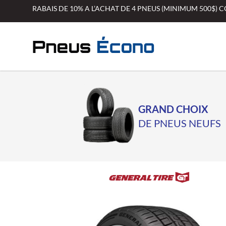
Aller
RABAIS DE 10% A L’ACHAT DE 4 PNEUS (MINIMUM 500$)
au
contenu
GRAND CHOIX
DE PNEUS NEUFS