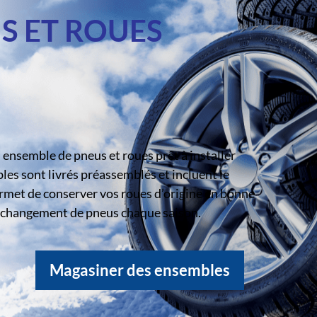
S ET ROUES
ensemble de pneus et roues prêt à installer
s sont livrés préassemblés et incluent le
rmet de conserver vos roues d’origine en bonne
le changement de pneus chaque saison.
Magasiner des ensembles