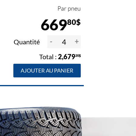
Par pneu
669
80$
-
+
Quantité
2,679
20$
AJOUTER AU PANIER