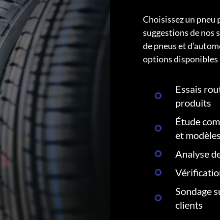
Choisissez un pneu 
suggestions de nos s
de pneus et d’autom
options disponibles 
Essais rout
produits
Étude comp
et modèle
Analyse de
Vérificati
Sondage su
clients