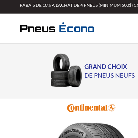
Aller
RABAIS DE 10% A L’ACHAT DE 4 PNEUS (MINIMUM 500$)
au
contenu
GRAND CHOIX
DE PNEUS NEUFS