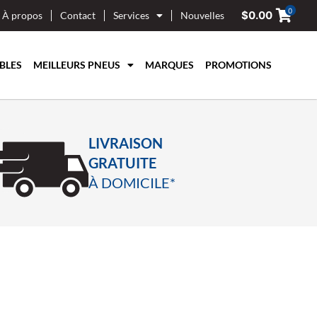
0
$
0.00
À propos
Contact
Services
Nouvelles
BLES
MEILLEURS PNEUS
MARQUES
PROMOTIONS
LIVRAISON
GRATUITE
À DOMICILE*