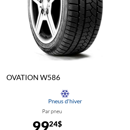
OVATION W586
Pneus d'hiver
Par pneu
99
24$