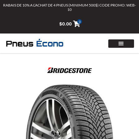
Aller
RABAIS DE 10% A L’ACHAT DE 4 PNEUS (MINIMUM 500$) CODE PROMO: WEB-
10
au
contenu
0
$
0.00