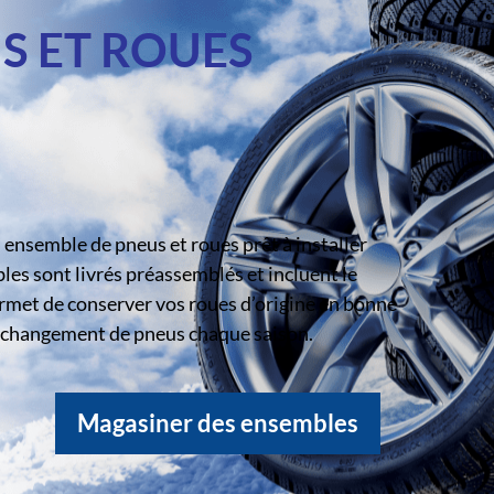
S ET ROUES
ensemble de pneus et roues prêt à installer
s sont livrés préassemblés et incluent le
rmet de conserver vos roues d’origine en bonne
le changement de pneus chaque saison.
Magasiner des ensembles