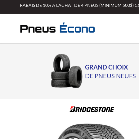
Aller
RABAIS DE 10% A L’ACHAT DE 4 PNEUS (MINIMUM 500$)
au
contenu
GRAND CHOIX
DE PNEUS NEUFS