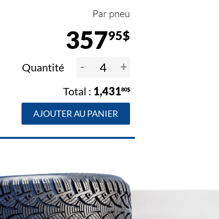
Par pneu
357
95$
-
+
Quantité
1,431
80$
AJOUTER AU PANIER