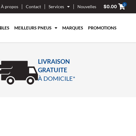
0
$
0.00
À propos
Contact
Services
Nouvelles
BLES
MEILLEURS PNEUS
MARQUES
PROMOTIONS
LIVRAISON
GRATUITE
À DOMICILE*