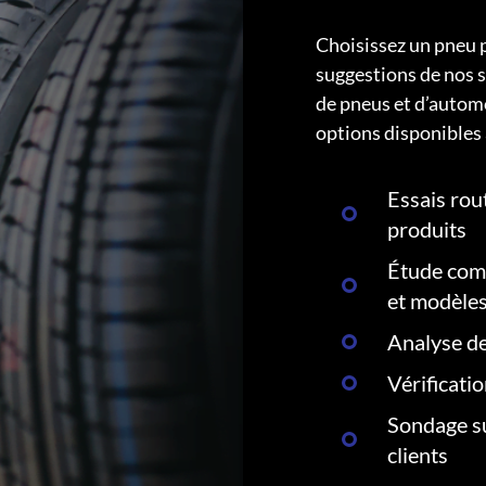
Choisissez un pneu 
suggestions de nos s
de pneus et d’autom
options disponibles 
Essais rout
produits
Étude comp
et modèle
Analyse de
Vérificati
Sondage su
clients