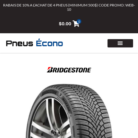
Aller
RABAIS DE 10% A L’ACHAT DE 4 PNEUS (MINIMUM 500$) CODE PROMO: WEB-
10
au
contenu
0
$
0.00