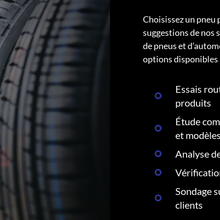
Choisissez un pneu 
suggestions de nos s
de pneus et d’autom
options disponibles 
Essais rout
produits
Étude comp
et modèle
Analyse de
Vérificati
Sondage su
clients