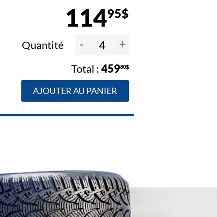
114
95$
-
+
Quantité
459
80$
AJOUTER AU PANIER