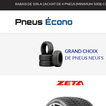
Aller
RABAIS DE 10% A L’ACHAT DE 4 PNEUS (MINIMUM 500$)
au
contenu
GRAND CHOIX
DE PNEUS NEUFS