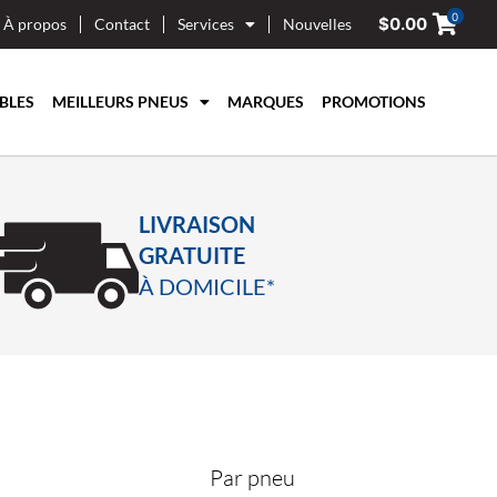
0
$
0.00
À propos
Contact
Services
Nouvelles
BLES
MEILLEURS PNEUS
MARQUES
PROMOTIONS
LIVRAISON
GRATUITE
À DOMICILE*
Par pneu