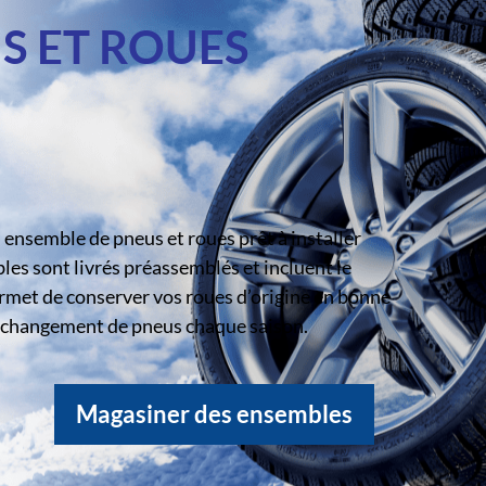
S ET ROUES
ensemble de pneus et roues prêt à installer
s sont livrés préassemblés et incluent le
rmet de conserver vos roues d’origine en bonne
le changement de pneus chaque saison.
Magasiner des ensembles