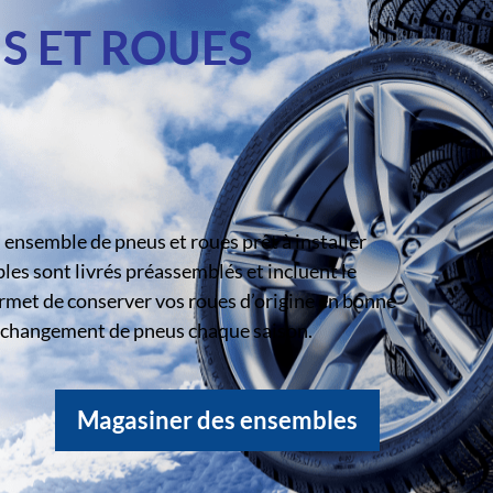
S ET ROUES
ensemble de pneus et roues prêt à installer
s sont livrés préassemblés et incluent le
rmet de conserver vos roues d’origine en bonne
le changement de pneus chaque saison.
Magasiner des ensembles