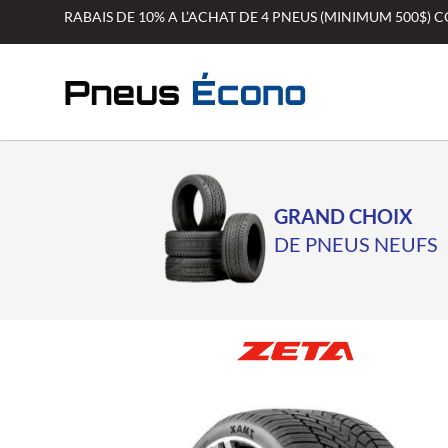
Aller
RABAIS DE 10% A L’ACHAT DE 4 PNEUS (MINIMUM 500$)
au
contenu
GRAND CHOIX
DE PNEUS NEUFS