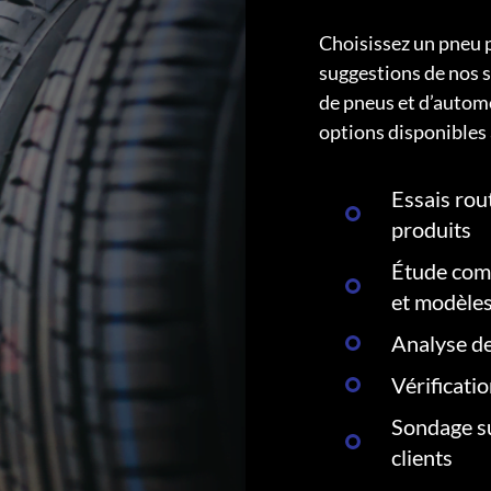
Choisissez un pneu 
suggestions de nos s
de pneus et d’autom
options disponibles 
Essais rout
produits
Étude comp
et modèle
Analyse de
Vérificati
Sondage su
clients