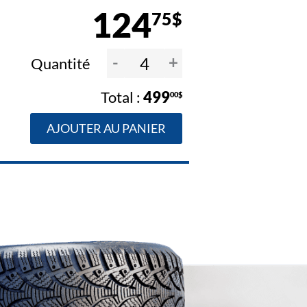
124
75$
-
+
Quantité
499
00$
AJOUTER AU PANIER