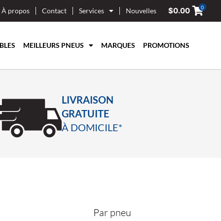
0
$
0.00
À propos
Contact
Services
Nouvelles
BLES
MEILLEURS PNEUS
MARQUES
PROMOTIONS
LIVRAISON
GRATUITE
À DOMICILE*
Par pneu