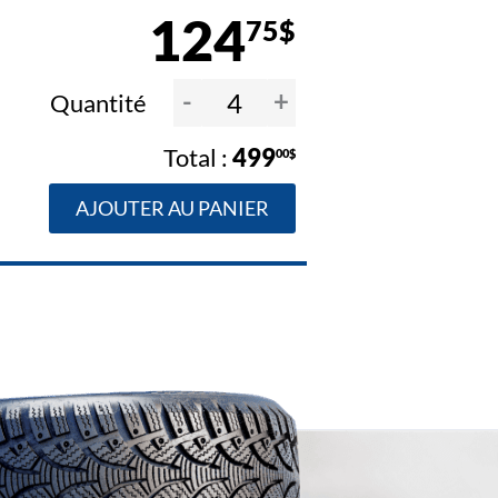
124
75$
-
+
Quantité
499
00$
AJOUTER AU PANIER