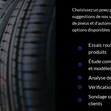
Choisissez un pneu 
suggestions de nos s
de pneus et d’autom
options disponibles 
Essais rout
produits
Étude comp
et modèle
Analyse de
Vérificati
Sondage su
clients