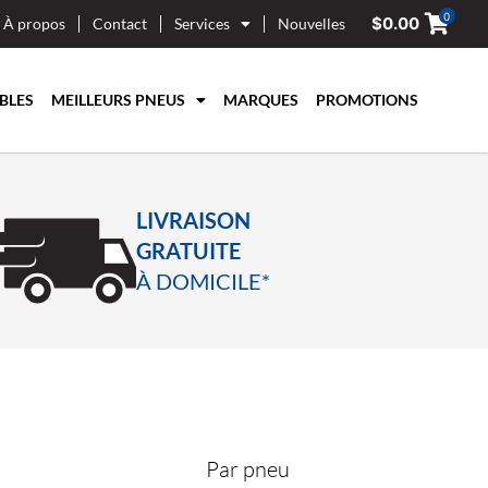
0
$
0.00
À propos
Contact
Services
Nouvelles
BLES
MEILLEURS PNEUS
MARQUES
PROMOTIONS
LIVRAISON
GRATUITE
À DOMICILE*
I
Par pneu