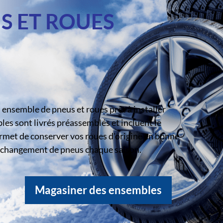
S ET ROUES
ensemble de pneus et roues prêt à installer
s sont livrés préassemblés et incluent le
rmet de conserver vos roues d’origine en bonne
le changement de pneus chaque saison.
Magasiner des ensembles