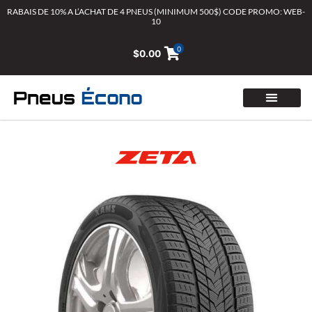
Aller
RABAIS DE 10% A L’ACHAT DE 4 PNEUS (MINIMUM 500$) CODE PROMO: WEB-
10
au
contenu
0
$
0.00