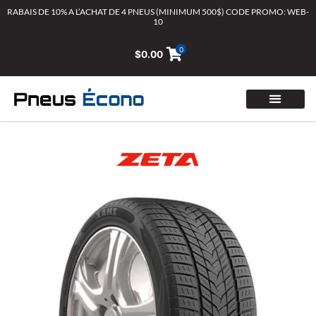
Aller
RABAIS DE 10% A L’ACHAT DE 4 PNEUS (MINIMUM 500$) CODE PROMO: WEB-
10
au
contenu
0
$
0.00