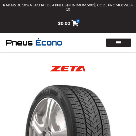
Aller
RABAIS DE 10% A L’ACHAT DE 4 PNEUS (MINIMUM 500$) CODE PROMO: WEB-
10
au
contenu
0
$
0.00