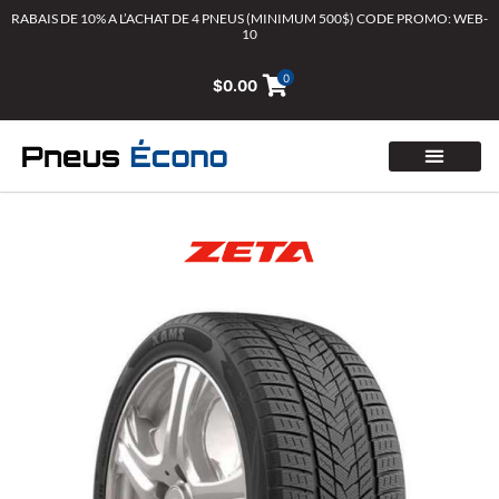
Aller
RABAIS DE 10% A L’ACHAT DE 4 PNEUS (MINIMUM 500$) CODE PROMO: WEB-
10
au
contenu
0
$
0.00