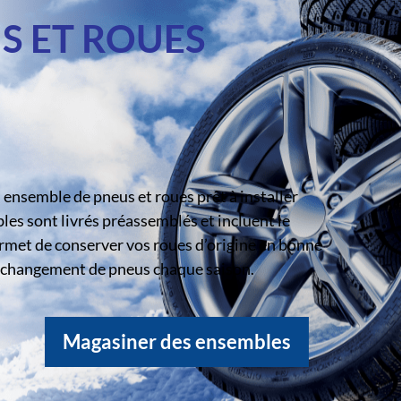
S ET ROUES
ensemble de pneus et roues prêt à installer
s sont livrés préassemblés et incluent le
rmet de conserver vos roues d’origine en bonne
le changement de pneus chaque saison.
Magasiner des ensembles