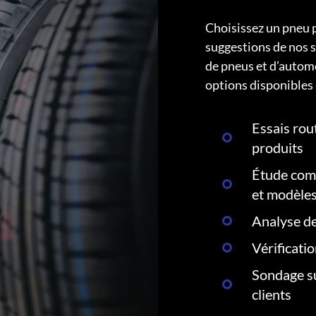
Choisissez un pneu 
suggestions de nos s
de pneus et d’autom
options disponibles 
Essais rout
produits
Étude comp
et modèle
Analyse de
Vérificati
Sondage su
clients