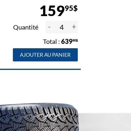
159
95$
-
+
Quantité
639
80$
AJOUTER AU PANIER