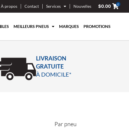
0
$
0.00
À propos
Contact
Services
Nouvelles
BLES
MEILLEURS PNEUS
MARQUES
PROMOTIONS
LIVRAISON
GRATUITE
À DOMICILE*
I
Par pneu