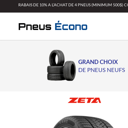
Aller
RABAIS DE 10% A L’ACHAT DE 4 PNEUS (MINIMUM 500$)
au
contenu
GRAND CHOIX
DE PNEUS NEUFS