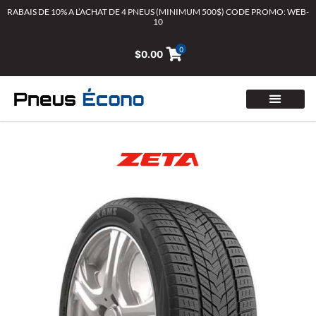
Aller
RABAIS DE 10% A L’ACHAT DE 4 PNEUS (MINIMUM 500$) CODE PROMO: WEB-
10
au
contenu
0
$
0.00