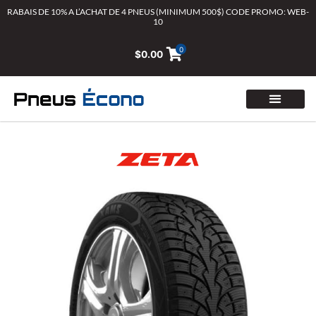
Aller
RABAIS DE 10% A L’ACHAT DE 4 PNEUS (MINIMUM 500$) CODE PROMO: WEB-
10
au
contenu
0
$
0.00