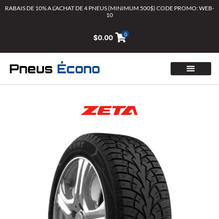
Aller
RABAIS DE 10% A L’ACHAT DE 4 PNEUS (MINIMUM 500$) CODE PROMO: WEB-
10
au
contenu
0
$
0.00