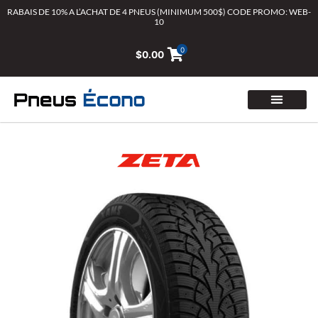
Aller
RABAIS DE 10% A L’ACHAT DE 4 PNEUS (MINIMUM 500$) CODE PROMO: WEB-
10
au
contenu
0
$
0.00