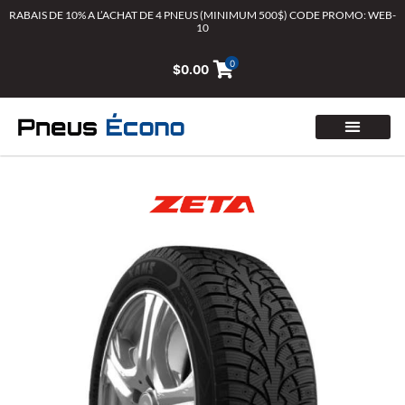
Aller
RABAIS DE 10% A L’ACHAT DE 4 PNEUS (MINIMUM 500$) CODE PROMO: WEB-
10
au
contenu
0
$
0.00