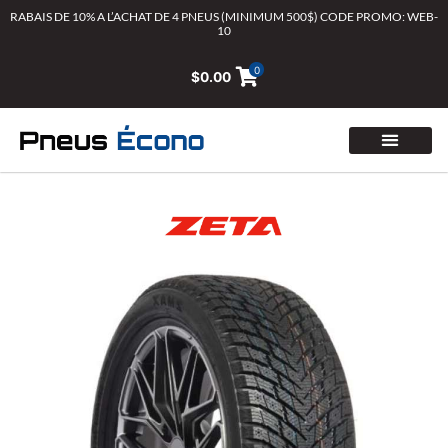
Aller
RABAIS DE 10% A L’ACHAT DE 4 PNEUS (MINIMUM 500$) CODE PROMO: WEB-
10
au
contenu
0
$
0.00