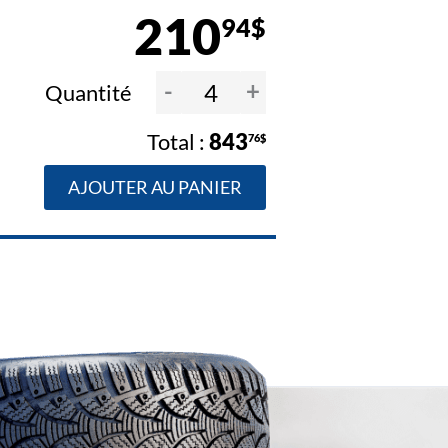
210
94$
-
+
Quantité
843
76$
AJOUTER AU PANIER