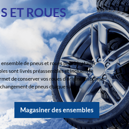
S ET ROUES
ensemble de pneus et roues prêt à installer
s sont livrés préassemblés et incluent le
rmet de conserver vos roues d’origine en bonne
le changement de pneus chaque saison.
Magasiner des ensembles