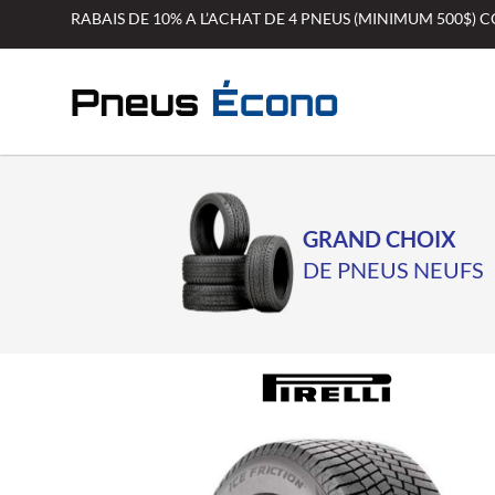
Aller
RABAIS DE 10% A L’ACHAT DE 4 PNEUS (MINIMUM 500$)
au
contenu
GRAND CHOIX
DE PNEUS NEUFS