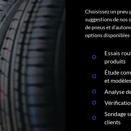
Choisissez un pneu 
suggestions de nos s
de pneus et d’autom
options disponibles 
Essais rout
produits
Étude comp
et modèle
Analyse de
Vérificati
Sondage su
clients