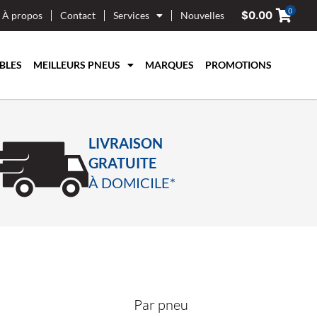
0
$
0.00
À propos
Contact
Services
Nouvelles
BLES
MEILLEURS PNEUS
MARQUES
PROMOTIONS
LIVRAISON
GRATUITE
À DOMICILE*
Par pneu