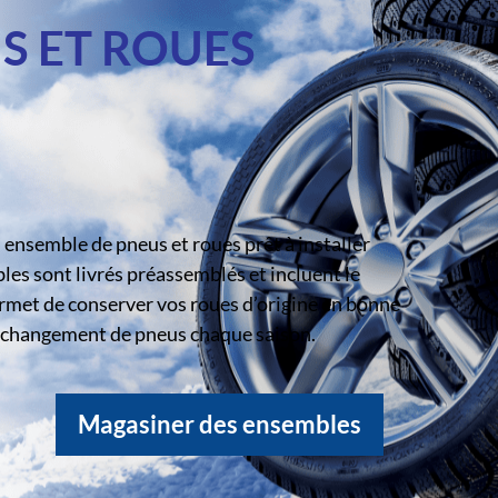
S ET ROUES
ensemble de pneus et roues prêt à installer
s sont livrés préassemblés et incluent le
rmet de conserver vos roues d’origine en bonne
le changement de pneus chaque saison.
Magasiner des ensembles