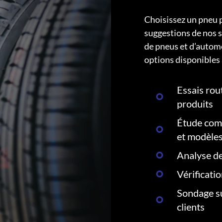
Choisissez un pneu 
suggestions de nos s
de pneus et d’autom
options disponibles 
Essais rout
produits
Étude comp
et modèle
Analyse de
Vérificati
Sondage su
clients