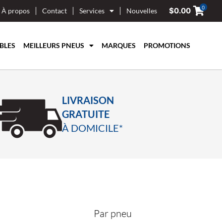
0
$
0.00
À propos
Contact
Services
Nouvelles
BLES
MEILLEURS PNEUS
MARQUES
PROMOTIONS
LIVRAISON
GRATUITE
À DOMICILE*
Par pneu