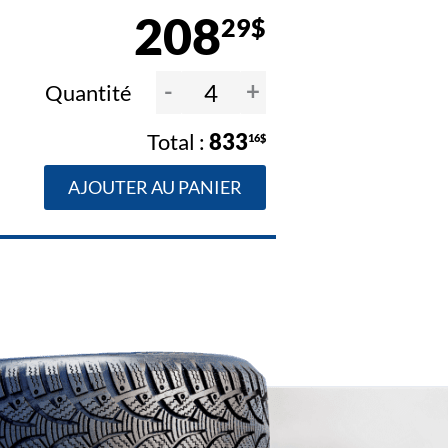
208
29$
-
+
Quantité
833
16$
AJOUTER AU PANIER