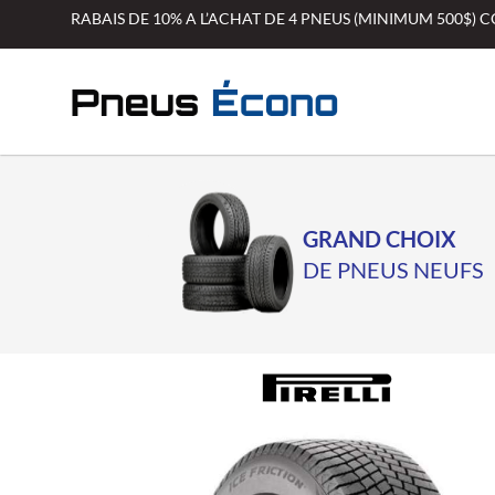
Aller
RABAIS DE 10% A L’ACHAT DE 4 PNEUS (MINIMUM 500$)
au
contenu
GRAND CHOIX
DE PNEUS NEUFS