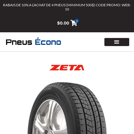
Aller
RABAIS DE 10% A L’ACHAT DE 4 PNEUS (MINIMUM 500$) CODE PROMO: WEB-
10
au
contenu
0
$
0.00