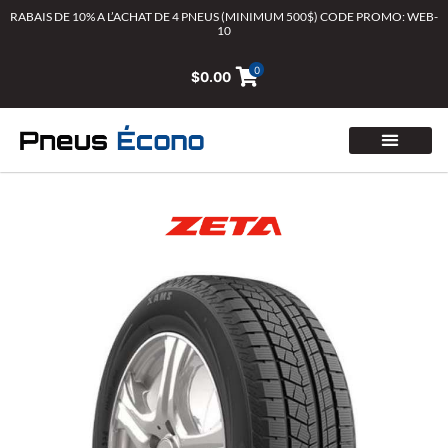
Aller
RABAIS DE 10% A L’ACHAT DE 4 PNEUS (MINIMUM 500$) CODE PROMO: WEB-
10
au
contenu
0
$
0.00