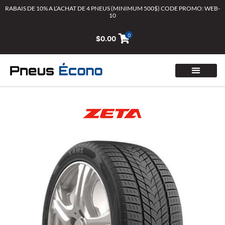
Aller
RABAIS DE 10% A L’ACHAT DE 4 PNEUS (MINIMUM 500$) CODE PROMO: WEB-
10
au
contenu
0
$
0.00