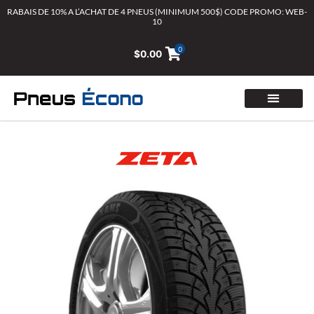
Aller
RABAIS DE 10% A L’ACHAT DE 4 PNEUS (MINIMUM 500$) CODE PROMO: WEB-
10
au
contenu
0
$
0.00