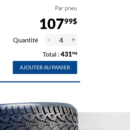
Par pneu
107
99$
-
+
Quantité
431
96$
AJOUTER AU PANIER