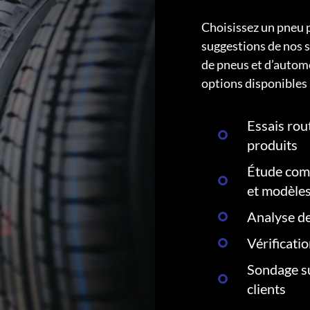
Choisissez un pneu 
suggestions de nos s
de pneus et d’autom
options disponibles 
Essais rout
produits
Étude comp
et modèle
Analyse de
Vérificati
Sondage su
clients