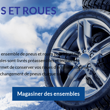
S ET ROUES
ensemble de pneus et roues prêt à installer
s sont livrés préassemblés et incluent le
rmet de conserver vos roues d’origine en bonne
le changement de pneus chaque saison.
Magasiner des ensembles