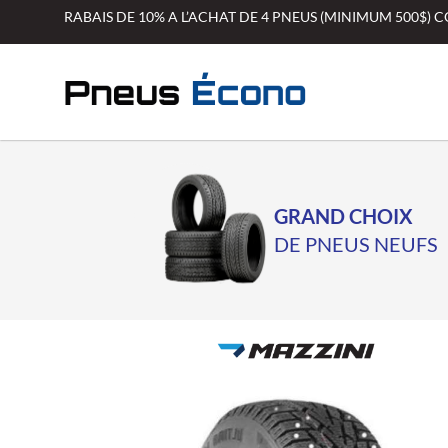
Aller
RABAIS DE 10% A L’ACHAT DE 4 PNEUS (MINIMUM 500$)
au
contenu
GRAND CHOIX
DE PNEUS NEUFS