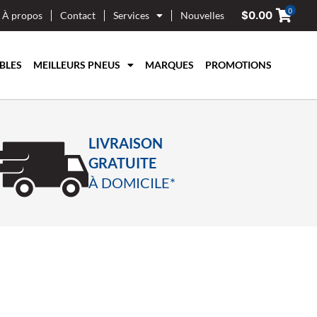
0
$
0.00
À propos
Contact
Services
Nouvelles
BLES
MEILLEURS PNEUS
MARQUES
PROMOTIONS
LIVRAISON
GRATUITE
À DOMICILE*