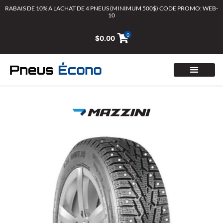
Aller
RABAIS DE 10% A L’ACHAT DE 4 PNEUS (MINIMUM 500$) CODE PROMO: WEB-
10
au
contenu
0
$
0.00