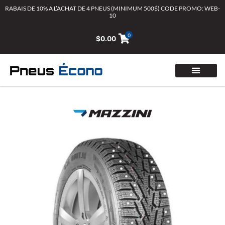
Aller
RABAIS DE 10% A L’ACHAT DE 4 PNEUS (MINIMUM 500$) CODE PROMO: WEB-
10
au
contenu
0
$
0.00