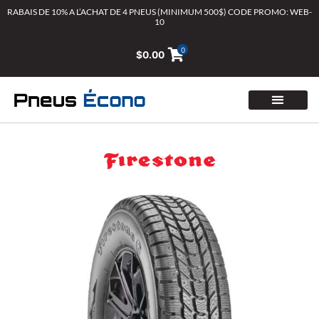
Aller
RABAIS DE 10% A L’ACHAT DE 4 PNEUS (MINIMUM 500$) CODE PROMO: WEB-
10
au
contenu
0
$
0.00